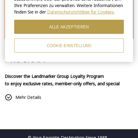
Ihre Präferenzen zu verwalten. Weitere Informationen
finden Sie in der
Datenschutzrichtlinie für Cookies
.
ALLE AKZEPTIEREN
COOKIE-EINSTELLUNG
LANDMARKER GROUP LOYALTY
PROGRAM
Discover the Landmarker Group Loyalty Program
to
enjoy
exclusive rates, member-only offers, and special
privileges across all our destinations.
Mehr Details
Visit
landmarkergroup.com
to join today.
Terms & Conditions
Applicable Brands: Marco Polo Hotel Gudauri, Alpina Hotel
Gudauri, Puris Moedani Boutique Hotel, Khada Hut
1. Program Enrollment
© Your Favorite Destination Since 1988